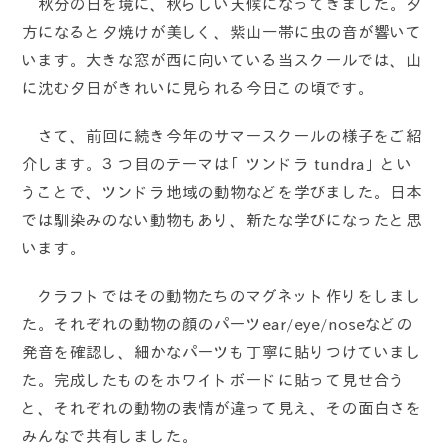
秋分の日を境に、秋らしい天候になってきました。夕
方になると夕焼けが美しく、紫山一帯に虫の音が響いて
います。大きな窓が西に向いている当スクールでは、山
に沈む夕日がきれいに見られる今日この頃です。
さて、前回に続き今年のサマースクールの様子をご紹
介します。３つ目のテーマは「ツンドラ tundra」とい
うことで、ツンドラ地域の動物などを学びました。日本
では馴染みのない動物もあり、新たな学びになったと思
います。
クラフトではその動物たちのマグネット作りをしまし
た。それぞれの動物の顔のパーツear/eye/noseなどの
発音を確認し、細かなパーツも丁寧に貼りつけていまし
た。完成したものをホワイトボードに貼って見せ合う
と、それぞれの動物の表情が違って見え、その面白さを
みんなで共有しました。